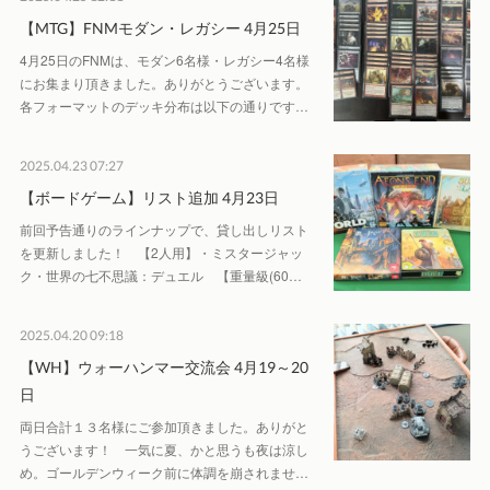
【MTG】FNMモダン・レガシー 4月25日
4月25日のFNMは、モダン6名様・レガシー4名様
にお集まり頂きました。ありがとうございます。
各フォーマットのデッキ分布は以下の通りです…
2025.04.23 07:27
【ボードゲーム】リスト追加 4月23日
前回予告通りのラインナップで、貸し出しリスト
を更新しました！ 【2人用】・ミスタージャッ
ク・世界の七不思議：デュエル 【重量級(60…
2025.04.20 09:18
【WH】ウォーハンマー交流会 4月19～20
日
両日合計１３名様にご参加頂きました。ありがと
うございます！ 一気に夏、かと思うも夜は涼し
め。ゴールデンウィーク前に体調を崩されませ…