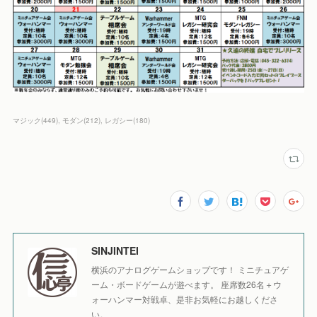
マジック
(
449
)
モダン
(
212
)
レガシー
(
180
)
SINJINTEI
横浜のアナログゲームショップです！ ミニチュアゲ
ーム・ボードゲームが遊べます。 座席数26名＋ウ
ォーハンマー対戦卓、是非お気軽にお越しくださ
い。