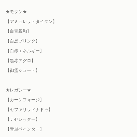
★モダン★
【アミュレットタイタン】
【白青親和】
【白黒ブリンク】
【白赤エネルギー】
【黒赤アグロ】
【御霊シュート】
★レガシー★
【カーンフォージ】
【セファリッドナドゥ】
【テゼレッター】
【青単ペインター】