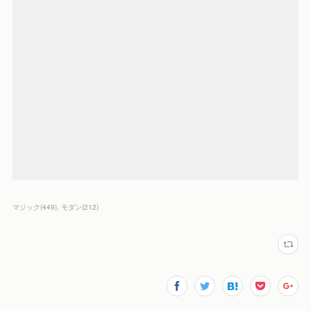
マジック
(
449
)
モダン
(
212
)