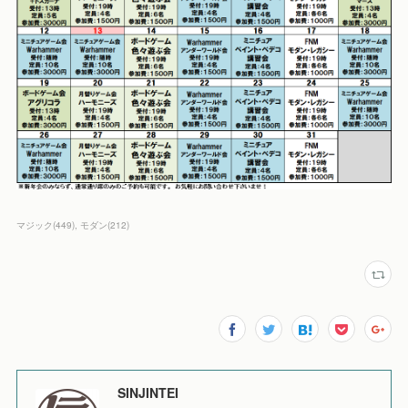
マジック
(
449
)
モダン
(
212
)
SINJINTEI