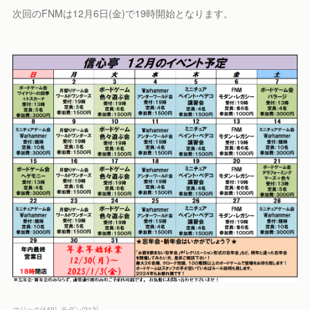
次回のFNMは12月6日(金)で19時開始となります。
マジック
(
449
)
モダン
(
212
)