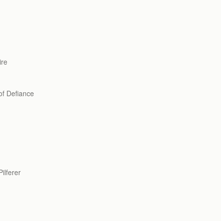
re
 Defiance
ferer