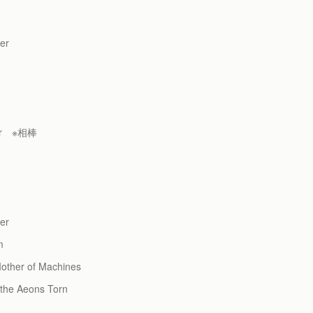
er
er ※相棒
er
m
er of Machines
 Aeons Torn