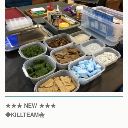
★★★ NEW ★★★
◆KILLTEAM会