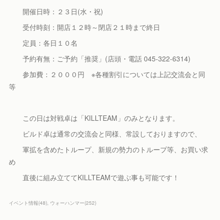
開催日時：２３日(水・祝)
受付時刻：開店１２時～閉店２１時まで終日
定員：各日１０名
予約有無：ご予約「推奨」(店頭・電話 045-322-6314)
参加費：２０００円 ※各種割引については上記交流会と同
等
この日は対戦卓は「KILLTEAM」のみとなります。
ビルド卓は通常の交流会と同様、常設しておりますので、
軍拡を含めたトループ、新規の勢力のトループ等、お買い求
め
直後に組み立ててKILLTEAMで遊ぶ事も可能です！
イベント情報
(
48
)
ウォーハンマー
(
252
)