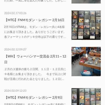
たため、一気に冷え込んだ印象でした。しかし…
2024.02.17 03:26
【MTG】FNMモダン・レガシー 2月16日
2月16日のFNMは、モダン・レガシー共に4名様
にお集まり頂きました。ありがとうございます。
各フォーマットのデッキ分布は以下の通りです…
2024.02.12 09:27
【WH】ウォーハンマー交流会 2月11～12
日
２月の３連休の後ろ２日間、１１日・１２日共に
９名様にお集まり頂きました。 今まで以上に対
戦が活発に行われた会となりました。１２日(…
2024.02.09 12:23
【MTG】FNMモダン・レガシー 2月9日
2月9日のFNMは、モダン・レガシー共に6名様に