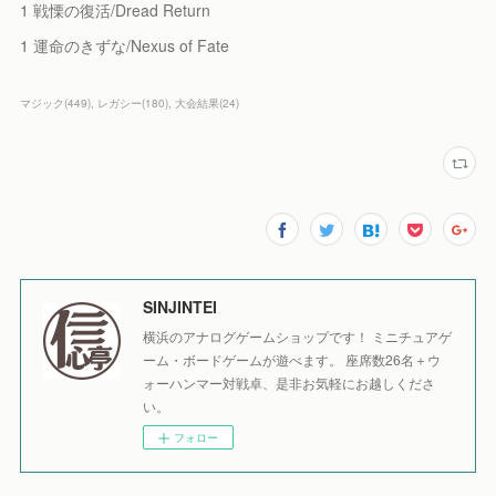
1 戦慄の復活/Dread Return
1 運命のきずな/Nexus of Fate
マジック
(
449
)
レガシー
(
180
)
大会結果
(
24
)
SINJINTEI
横浜のアナログゲームショップです！ ミニチュアゲ
ーム・ボードゲームが遊べます。 座席数26名＋ウ
ォーハンマー対戦卓、是非お気軽にお越しくださ
い。
フォロー