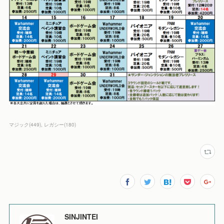
マジック
(
449
)
レガシー
(
180
)
SINJINTEI