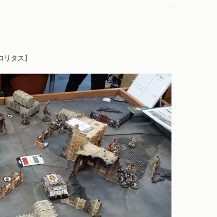
.
ロリタス】