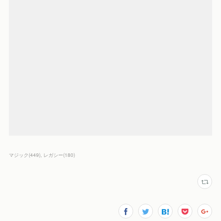
マジック
(
449
)
レガシー
(
180
)