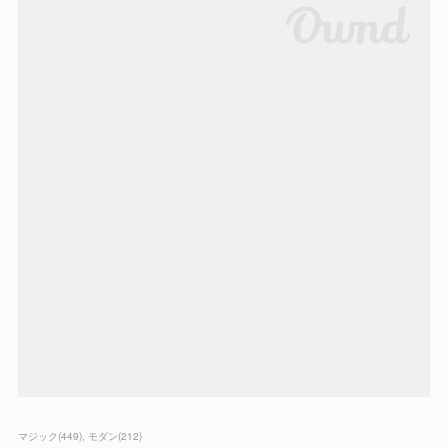
マジック
(
449
)
モダン
(
212
)