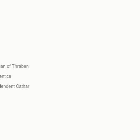
 of Thraben
ntice
dent Cathar