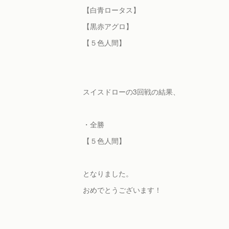
【白青ロータス】
【黒赤アグロ】
【５色人間】
スイスドローの3回戦の結果、
・全勝
【５色人間】
となりました。
おめでとうございます！