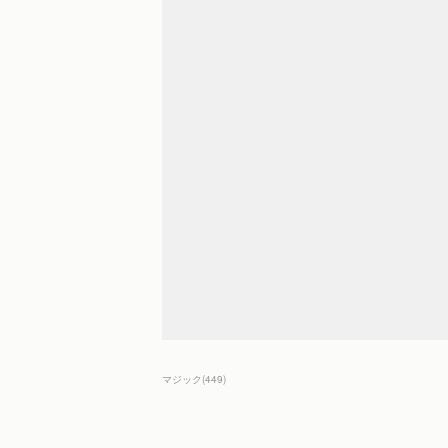
マジック
(
449
)