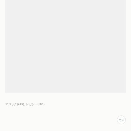
マジック
(
449
)
レガシー
(
180
)