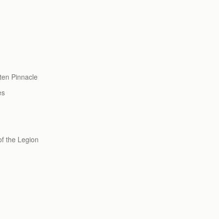
n Pinnacle
es
the Legion