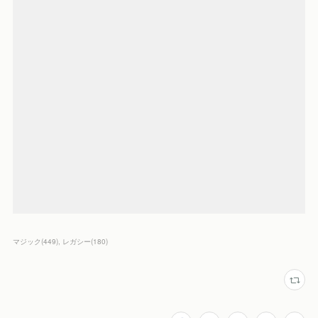
マジック
(
449
)
レガシー
(
180
)