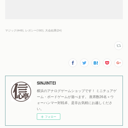
マジック
(
449
)
レガシー
(
180
)
大会結果
(
24
)
SINJINTEI
横浜のアナログゲームショップです！ ミニチュアゲ
ーム・ボードゲームが遊べます。 座席数26名＋ウ
ォーハンマー対戦卓、是非お気軽にお越しくださ
い。
フォロー