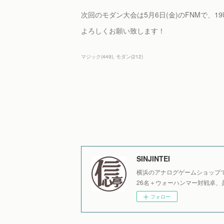
次回のモダン大会は5月6日(金)のFNMで、1
よろしくお願い致します！
マジック
(
449
)
モダン
(
212
)
SINJINTEI
横浜のアナログゲームショップで
26名＋ウォーハンマー対戦卓、
フォロー